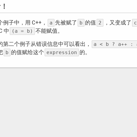
阶！
个例子中，用 C++，
先被赋了
的值
，又变成了
a
b
2
c
C 中
不能赋值。
(a = b)
的第二个例子从错误信息中可以看出，
a < b ? a++ : 
把
的值赋给这个
的。
b
expression