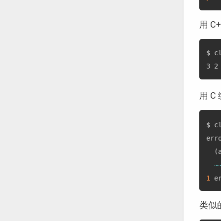
用 
$ c
用 
$ c
err
(
~
1
 e
类似