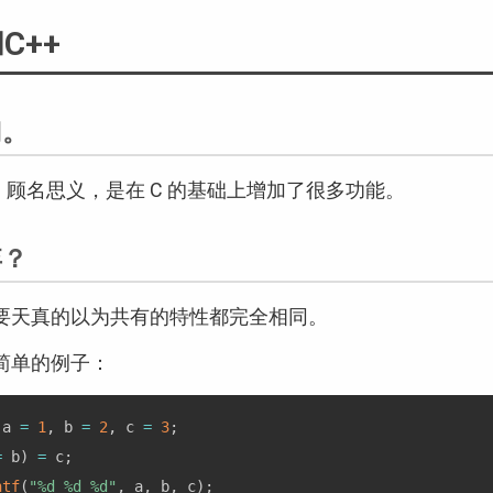
C++
门。
+，顾名思义，是在 C 的基础上增加了很多功能。
弃？
要天真的以为共有的特性都完全相同。
简单的例子：
 a 
=
1
,
 b 
=
2
,
 c 
=
3
;
=
 b
)
=
 c
;
ntf
(
"%d %d %d"
,
 a
,
 b
,
 c
)
;