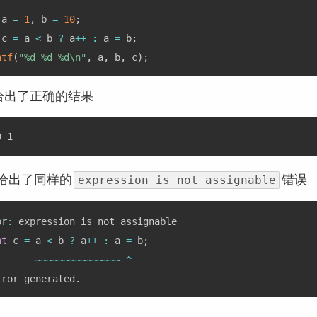
 a 
=
1
,
 b 
=
10
;
 c 
=
 a 
<
 b 
?
 a
++
:
 a 
=
 b
;
ntf
(
"%d %d %d\n"
,
 a
,
 b
,
 c
)
;
+给出了正确的结果
 给出了同样的
错误
expression is not assignable
or
:
 expression is not assignable

nt
 c 
=
 a 
<
 b 
?
 a
++
:
 a 
=
 b
;
~
~
~
~
~
~
~
~
~
~
~
~
~
~
~
^
rror generated
.