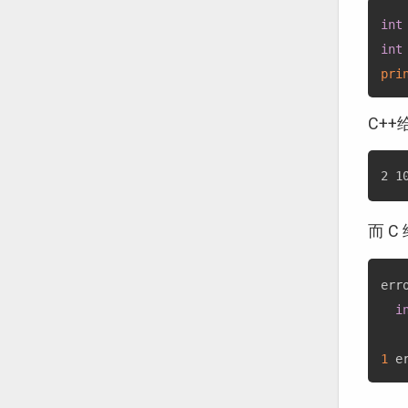
int
int
pri
C+
而 C
err
i
1
 e