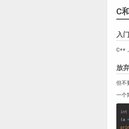
C和
入
C+
放
但不
一个
int
(
a 
pri