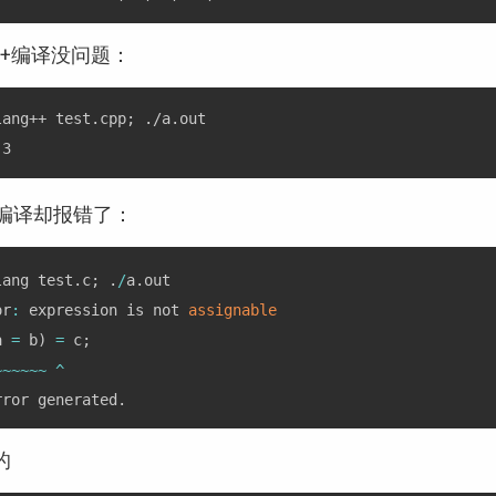
C++编译没问题：
lang++ test.cpp; ./a.out

C 编译却报错了：
lang test
.
c
;
.
/
a
.
out

or
:
 expression is not 
assignable
a 
=
 b
)
=
 c
;
~
~
~
~
~
~
^
rror generated
.
的