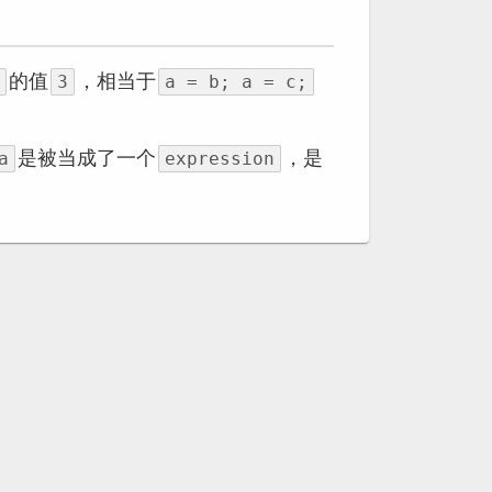
的值
，相当于
3
a = b; a = c;
是被当成了一个
，是
a
expression