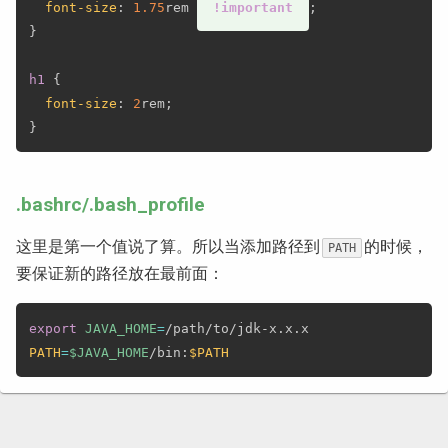
font-size
:
1.75
rem
!important
;
}
h1
{
font-size
:
2
rem
;
}
.bashrc/.bash_profile
这里是第一个值说了算。所以当添加路径到
的时候，
PATH
要保证新的路径放在最前面：
export
JAVA_HOME
=
PATH
=
$JAVA_HOME
/bin:
$PATH