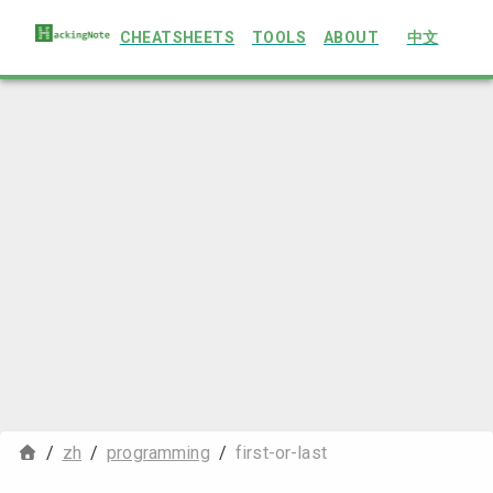
CHEATSHEETS
TOOLS
ABOUT
中文
/
zh
/
programming
/
first-or-last