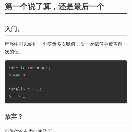
第一个说了算，还是最后一个
入门。
程序中可以给同一个变量多次赋值，后一次赋值会覆盖前一
次的值。
jshell
>
int
 n 
=
0
;
n 
==
>
0
jshell
>
 n 
=
1
;
n 
==
>
1
放弃？
可能你会有类似的经历：