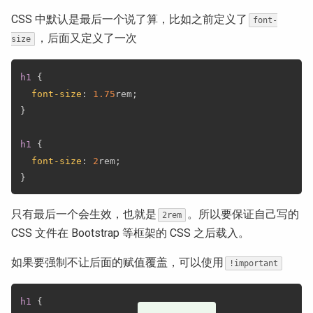
CSS 中默认是最后一个说了算，比如之前定义了
font-
，后面又定义了一次
size
h1
{
font-size
:
1.75
rem
;
}
h1
{
font-size
:
2
rem
;
}
只有最后一个会生效，也就是
。所以要保证自己写的
2rem
CSS 文件在 Bootstrap 等框架的 CSS 之后载入。
如果要强制不让后面的赋值覆盖，可以使用
!important
h1
{