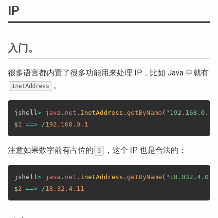
IP
入门。
很多语言都内置了很多功能用来处理 IP，比如 Java 中就有
。
InetAddress
jshell
>
java
.
net
.
InetAddress
.
getByName
(
"192.168.0.1"
$
1
==
>
/
192.168
.0
.1
注意如果数字前有占位的
，这个 IP 也是合法的：
0
jshell
>
java
.
net
.
InetAddress
.
getByName
(
"18.032.4.011
$
2
==
>
/
18.32
.4
.11