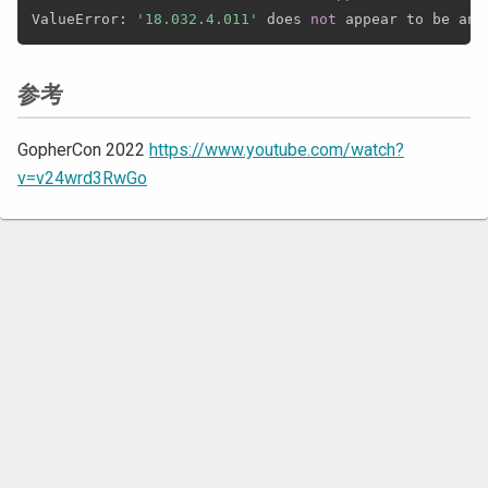
ValueError
:
'18.032.4.011'
 does 
not
 appear to be an 
参考
GopherCon 2022
https://www.youtube.com/watch?
v=v24wrd3RwGo