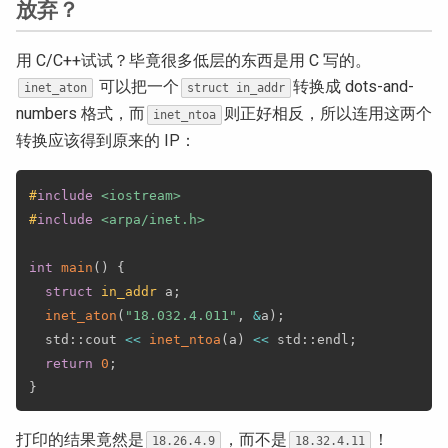
放弃？
用 C/C++试试？毕竟很多低层的东西是用 C 写的。
可以把一个
转换成 dots-and-
inet_aton
struct in_addr
numbers 格式，而
则正好相反，所以连用这两个
inet_ntoa
转换应该得到原来的 IP：
#
include
<iostream>
#
include
<arpa/inet.h>
int
main
(
)
{
struct
in_addr
 a
;
inet_aton
(
"18.032.4.011"
,
&
a
)
;
  std
::
cout 
<<
inet_ntoa
(
a
)
<<
 std
::
endl
;
return
0
;
}
打印的结果竟然是
，而不是
！
18.26.4.9
18.32.4.11