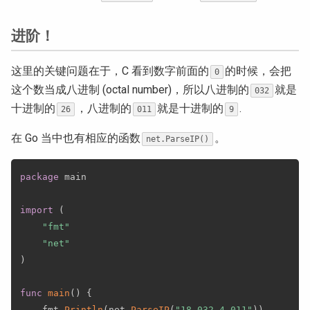
进阶！
这里的关键问题在于，C 看到数字前面的
的时候，会把
0
这个数当成八进制 (octal number)，所以八进制的
就是
032
十进制的
，八进制的
就是十进制的
.
26
011
9
在 Go 当中也有相应的函数
。
net.ParseIP()
package
 main

import
(
"fmt"
"net"
)
func
main
(
)
{
	fmt
.
Println
(
net
.
ParseIP
(
"18.032.4.011"
)
)