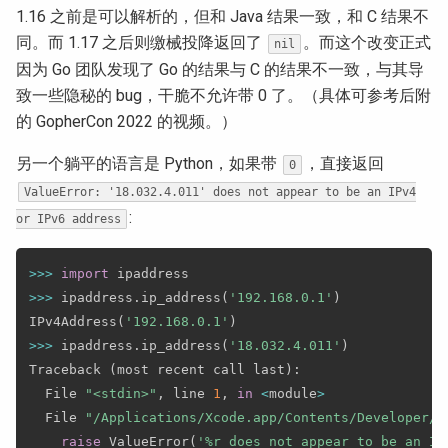
1.16 之前是可以解析的，但和 Java 结果一致，和 C 结果不
同。而 1.17 之后则缴械投降返回了
。而这个改变正式
nil
因为 Go 团队发现了 Go 的结果与 C 的结果不一致，与其导
致一些隐秘的 bug，干脆不允许带 0 了。（具体可参考后附
的 GopherCon 2022 的视频。）
另一个躺平的语言是 Python，如果带
，直接返回
0
ValueError: '18.032.4.011' does not appear to be an IPv4
:
or IPv6 address
>>
>
import
>>
>
 ipaddress
.
ip_address
(
'192.168.0.1'
)
IPv4Address
(
'192.168.0.1'
)
>>
>
 ipaddress
.
ip_address
(
'18.032.4.011'
)
Traceback 
(
most recent call last
)
:
  File 
"<stdin>"
,
 line 
1
,
in
<
module
>
  File 
"/Applications/Xcode.app/Contents/Developer/L
raise
 ValueError
(
'%r does not appear to be an IP