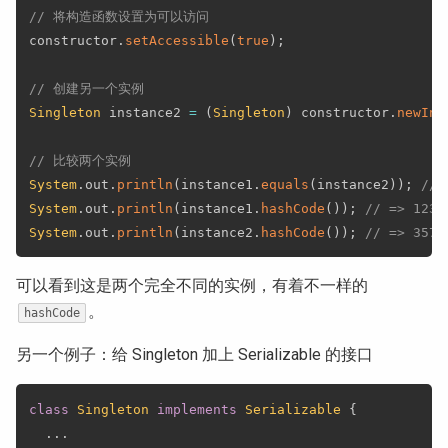
// 将构造函数设置为可以访问
constructor
.
setAccessible
(
true
)
;
// 创建另一个实例
Singleton
 instance2 
=
(
Singleton
)
 constructor
.
newIns
// 比较两个实例
System
.
out
.
println
(
instance1
.
equals
(
instance2
)
)
;
// 
System
.
out
.
println
(
instance1
.
hashCode
(
)
)
;
// => 1239
System
.
out
.
println
(
instance2
.
hashCode
(
)
)
;
// => 3578
可以看到这是两个完全不同的实例，有着不一样的
。
hashCode
另一个例子：给 Singleton 加上 Serializable 的接口
class
Singleton
implements
Serializable
{
.
.
.