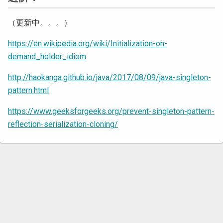
（更新中。。。）
https://en.wikipedia.org/wiki/Initialization-on-
demand_holder_idiom
http://haokanga.github.io/java/2017/08/09/java-singleton-
pattern.html
https://www.geeksforgeeks.org/prevent-singleton-pattern-
reflection-serialization-cloning/