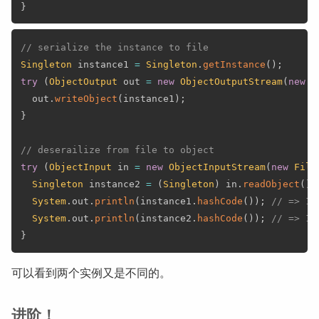
}
// serialize the instance to file
Singleton
 instance1 
=
Singleton
.
getInstance
(
)
;
try
(
ObjectOutput
 out 
=
new
ObjectOutputStream
(
new
F
  out
.
writeObject
(
instance1
)
;
}
// deserailize from file to object
try
(
ObjectInput
 in 
=
new
ObjectInputStream
(
new
File
Singleton
 instance2 
=
(
Singleton
)
 in
.
readObject
(
)
;
System
.
out
.
println
(
instance1
.
hashCode
(
)
)
;
// => 15
System
.
out
.
println
(
instance2
.
hashCode
(
)
)
;
// => 13
}
可以看到两个实例又是不同的。
进阶！