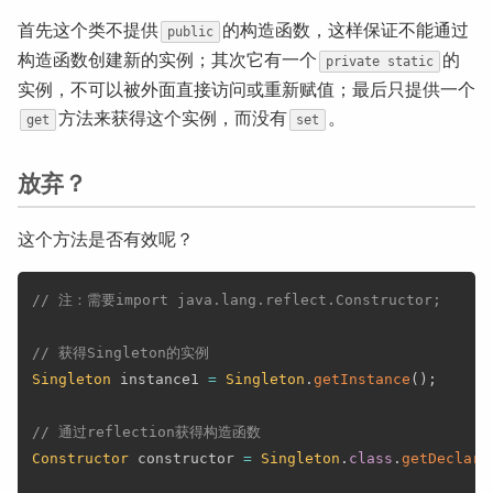
首先这个类不提供
的构造函数，这样保证不能通过
public
构造函数创建新的实例；其次它有一个
的
private static
实例，不可以被外面直接访问或重新赋值；最后只提供一个
方法来获得这个实例，而没有
。
get
set
放弃？
这个方法是否有效呢？
// 注：需要import java.lang.reflect.Constructor;
// 获得Singleton的实例
Singleton
 instance1 
=
Singleton
.
getInstance
(
)
;
// 通过reflection获得构造函数
Constructor
 constructor 
=
Singleton
.
class
.
getDeclare