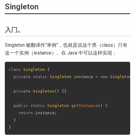
Singleton
入门。
Singleton 被翻译作“单例”，也就是说这个类（class）只有
这一个实例（instance）。在 Java 中可以这样实现：
class
Singleton
{
private
static
Singleton
 instance 
=
new
Singleton
(
private
Singleton
(
)
{
}
public
static
Singleton
getInstance
(
)
{
return
 instance
;
}
}