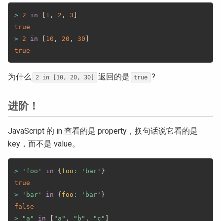
>
2
in
[
1
,
2
,
3
]
true
>
2
in
[
10
,
20
,
30
]
true
为什么
返回的是
?
2 in [10, 20, 30]
true
进阶！
JavaScript 的 in 查看的是 property，换句话说它看的是
key，而不是 value。
>
'foo'
in
{
foo
:
'bar'
}
true
>
'bar'
in
{
foo
:
'bar'
}
false
>
"a"
in
[
"a"
,
"b"
,
"c"
]