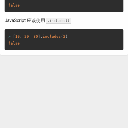
false
JavaScript 应该使用
：
.includes()
>
[
10
,
20
,
30
]
.
includes
(
2
)
false